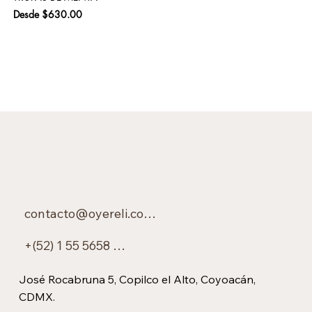
Precio de oferta
Pre
Desde
$630.00
$6
contacto@oyereli.com.mx
+(52) 1 55 5658 0450
José Rocabruna 5, Copilco el Alto, Coyoacán,
CDMX.