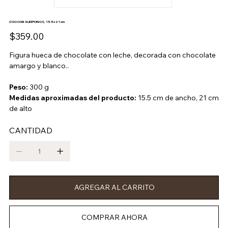
OSO CON AUDÍFONOS, 15.5 x 21 cm
Precio
$359.00
Figura hueca de chocolate con leche, decorada con chocolate
amargo y blanco..
Peso:
300 g
Medidas aproximadas del producto:
15.5 cm de ancho, 21 cm
de alto
CANTIDAD
AGREGAR AL CARRITO
COMPRAR AHORA