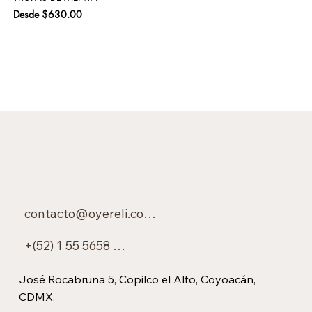
Precio de oferta
Pre
Desde
$630.00
$6
contacto@oyereli.com.mx
+(52) 1 55 5658 0450
José Rocabruna 5, Copilco el Alto, Coyoacán,
CDMX.