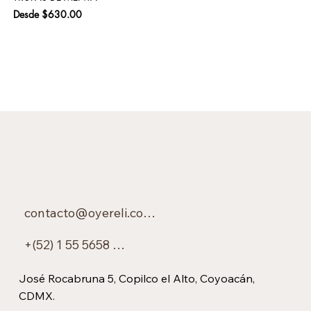
Precio de oferta
Pre
Desde
$630.00
$6
contacto@oyereli.com.mx
+(52) 1 55 5658 0450
José Rocabruna 5, Copilco el Alto, Coyoacán,
CDMX.