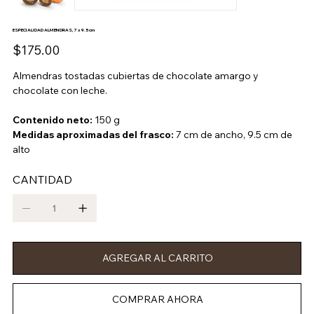
ESPECIALIDAD ALMENDRAS, 7 x 9.5 cm
Precio
$175.00
Almendras tostadas cubiertas de chocolate amargo y
chocolate con leche.
Contenido neto:
150 g
Medidas aproximadas del frasco:
7 cm de ancho, 9.5 cm de
alto
CANTIDAD
AGREGAR AL CARRITO
COMPRAR AHORA