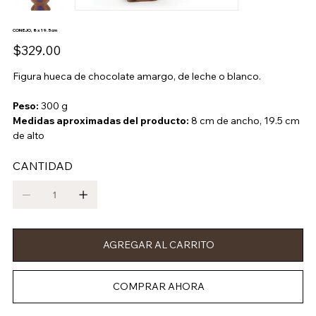
CONEJO, 8 x 19.5 cm
Precio
$329.00
Figura hueca de chocolate amargo, de leche o blanco.
Peso:
300 g
Medidas aproximadas del producto:
8 cm de ancho, 19.5 cm
de alto
CANTIDAD
AGREGAR AL CARRITO
COMPRAR AHORA