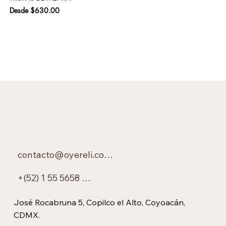
Precio de oferta
Pre
Desde
$630.00
$6
contacto@oyereli.com.mx
+(52) 1 55 5658 0450
José Rocabruna 5, Copilco el Alto, Coyoacán,
CDMX.