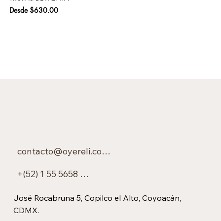
Precio de oferta
Pre
Desde
$630.00
$6
contacto@oyereli.com.mx
+(52) 1 55 5658 0450
José Rocabruna 5, Copilco el Alto, Coyoacán,
CDMX.