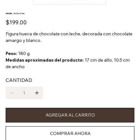
ÁNGEL, 10.5 x 17 cm
Precio
$199.00
Figura hueca de chocolate con leche, decorada con chocolate
amargo y blanco.
Peso:
180 g
Medidas aproximadas del producto:
17 cm de alto, 10.5 cm
de ancho
CANTIDAD
AGREGAR AL CARRITO
COMPRAR AHORA